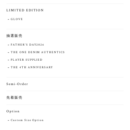
LIMITED EDITION
GLOVE
抽選販売
FATHER'S DAY2026
THE ONE DENIM AUTHENTICS
PLAYER SUPPLIED
THE 4TH ANNIVERSARY
Semi-Order
先着販売
Option
Custom Size Option