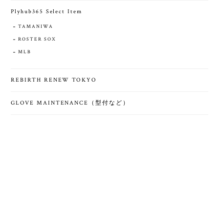
Plyhub365 Select Item
TAMANIWA
ROSTER SOX
MLB
REBIRTH RENEW TOKYO
GLOVE MAINTENANCE（型付など）