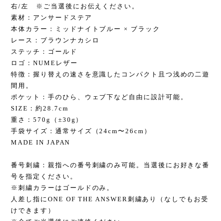
右/左 ※ご当選後にお伝えください。
素材：アンサードステア
本体カラー：ミッドナイトブルー × ブラック
レース：ブラウンナカシロ
ステッチ：ゴールド
ロゴ：NUMEレザー
特徴：握り替えの速さを意識したコンパクト且つ浅めの二遊
間用。
ポケット：手のひら、ウェブ下など自由に設計可能。
SIZE：約28.7cm
重さ：570g（±30g）
手袋サイズ：通常サイズ（24cm〜26cm）
MADE IN JAPAN
番号刺繍：親指への番号刺繍のみ可能。当選後にお好きな番
号を指定ください。
※刺繍カラーはゴールドのみ。
人差し指にONE OF THE ANSWER刺繍あり（なしでもお受
けできます）