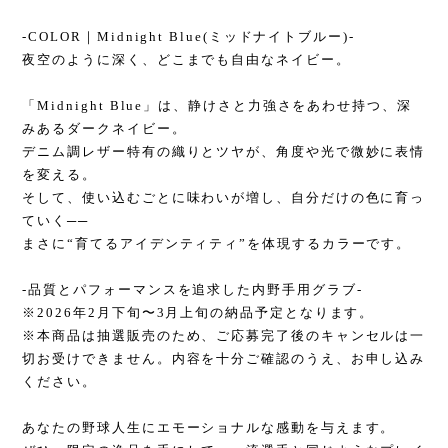
-COLOR｜Midnight Blue(ミッドナイトブルー)-
夜空のように深く、どこまでも自由なネイビー。
「Midnight Blue」は、静けさと力強さをあわせ持つ、深
みあるダークネイビー。
デニム調レザー特有の織りとツヤが、角度や光で微妙に表情
を変える。
そして、使い込むごとに味わいが増し、自分だけの色に育っ
ていく──
まさに“育てるアイデンティティ”を体現するカラーです。
-品質とパフォーマンスを追求した内野手用グラブ-
※2026年2月下旬〜3月上旬の納品予定となります。
※本商品は抽選販売のため、ご応募完了後のキャンセルは一
切お受けできません。内容を十分ご確認のうえ、お申し込み
ください。
あなたの野球人生にエモーショナルな感動を与えます。