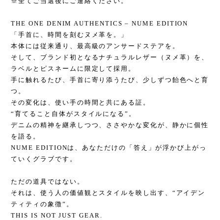
※全てご当選後にご連絡ください。
THE ONE DENIM AUTHENTICS – NUME EDITION
「手首に、時間を刻むヌメ革を。」
本体には従来通り、最高級のアンサードステアを。
そして、ブランド初となるナチュラルレザー（ヌメ革）を、
ラベルとピスネームに限定して採用。
手に触れるたび、手首に寄り添うたび、少しずつ飴色へと育
つ。
その変化は、使い手の時間と共にある証。
“育てること自体がスタイルになる”。
デニムの精神を継承しつつ、ささやかな変化が、静かに個性
を語る。
NUME EDITIONは、あなただけの「答え」が浮かび上がっ
ていくグラブです。
ただの道具ではない。
それは、使う人の価値観とスタイルを映し出す、“アイデン
ティティの象徴”。
THIS IS NOT JUST GEAR.