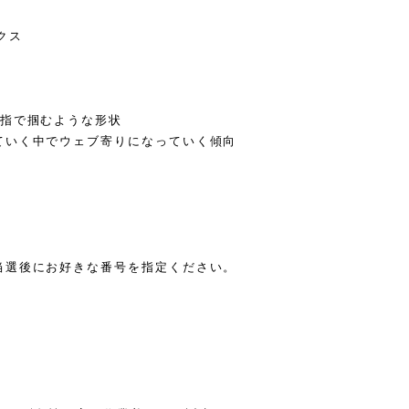
クス
小指で掴むような形状
ていく中でウェブ寄りになっていく傾向
当選後にお好きな番号を指定ください。
。