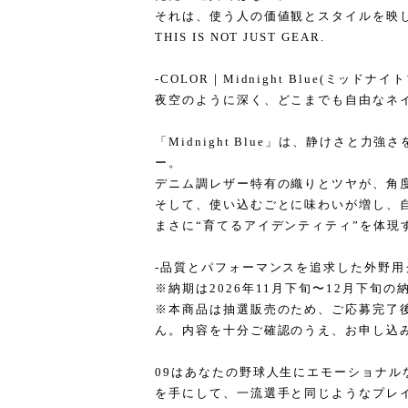
それは、使う人の価値観とスタイルを映し
THIS IS NOT JUST GEAR.
-COLOR｜Midnight Blue(ミッドナイ
夜空のように深く、どこまでも自由なネ
「Midnight Blue」は、静けさと
ー。
デニム調レザー特有の織りとツヤが、角
そして、使い込むごとに味わいが増し、
まさに“育てるアイデンティティ”を体現
-品質とパフォーマンスを追求した外野用
※納期は2026年11月下旬〜12月下旬
※本商品は抽選販売のため、ご応募完了
ん。内容を十分ご確認のうえ、お申し込
09はあなたの野球人生にエモーショナル
を手にして、一流選手と同じようなプレ