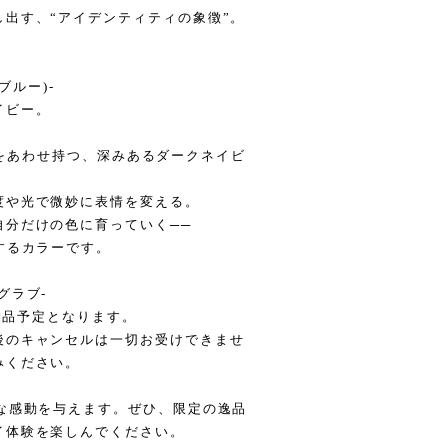
出す、“アイデンティティの象徴”。
トブルー)-
イビー。
力強さをあわせ持つ、深みあるダークネイビ
度や光で微妙に表情を変える。
自分だけの色に育っていく──
するカラーです。
グラブ-
の納品予定となります。
後のキャンセルは一切お受けできませ
みください。
な感動を与えます。ぜひ、限定の逸品
イ体験を楽しんでください。