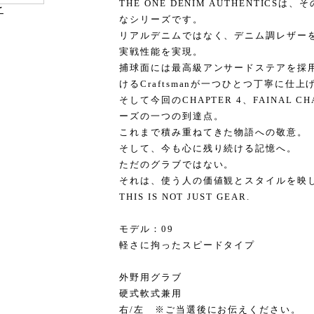
THE ONE DENIM AUTHENTIC
け
なシリーズです。
リアルデニムではなく、デニム調レザー
実戦性能を実現。
捕球面には最高級アンサードステアを採
けるCraftsmanが一つひとつ丁寧に仕上
そして今回のCHAPTER 4、FAINAL CH
ーズの一つの到達点。
これまで積み重ねてきた物語への敬意。
そして、今も心に残り続ける記憶へ。
ただのグラブではない。
それは、使う人の価値観とスタイルを映
THIS IS NOT JUST GEAR.
モデル：09
軽さに拘ったスピードタイプ
外野用グラブ
硬式軟式兼用
右/左 ※ご当選後にお伝えください。