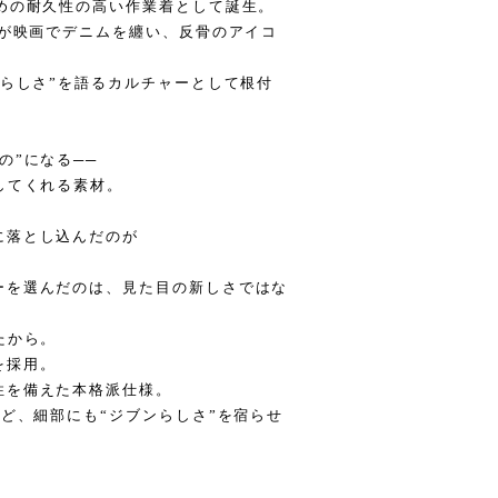
めの耐久性の高い作業着として誕生。
ンが映画でデニムを纏い、反骨のアイコ
ンらしさ”を語るカルチャーとして根付
の”になる──
してくれる素材。
に落とし込んだのが
ーを選んだのは、見た目の新しさではな
たから。
を採用。
性を備えた本格派仕様。
など、細部にも“ジブンらしさ”を宿らせ