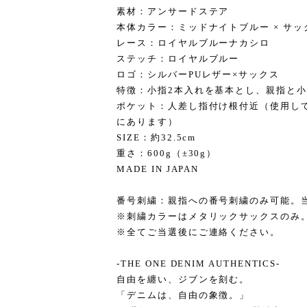
素材：アンサードステア
本体カラー：ミッドナイトブルー × サッ
レース：ロイヤルブルーナカシロ
ステッチ：ロイヤルブルー
ロゴ：シルバーPUレザー×サックス
特徴：小指2本入れを基本とし、親指と
ポケット：人差し指付け根付近（使用し
にあります）
SIZE：約32.5cm
重さ：600g（±30g）
MADE IN JAPAN
番号刺繍：親指への番号刺繍のみ可能。
※刺繍カラーはメタリックサックスのみ
※全てご当選後にご連絡ください。
-THE ONE DENIM AUTHENTICS-
自由を纏い、ジブンを刻む。
「デニムは、自由の象徴。」