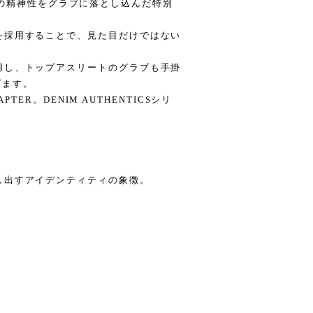
Sは、その精神性をグラブに落とし込んだ特別
を採用することで、見た目だけではない
用し、トップアスリートのグラブも手掛
げます。
APTER。DENIM AUTHENTICSシリ
し出すアイデンティティの象徴。