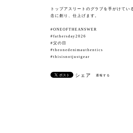
トップアスリートのグラブを手がけている熟練
念に創り、仕上げます。
#ONEOFTHEANSWER
#fathersday2026
#父の日
#theonedenimauthentics
#thisisnotjustgear
シェア
通報する