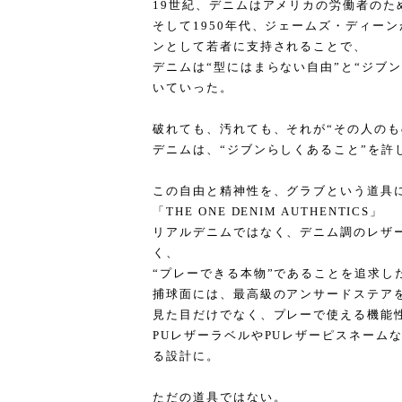
19世紀、デニムはアメリカの労働者のた
そして1950年代、ジェームズ・ディー
ンとして若者に支持されることで、
デニムは“型にはまらない自由”と“ジブ
いていった。
破れても、汚れても、それが“その人のも
デニムは、“ジブンらしくあること”を許
この自由と精神性を、グラブという道具
「THE ONE DENIM AUTHENTICS」
リアルデニムではなく、デニム調のレザ
く、
“プレーできる本物”であることを追求し
捕球面には、最高級のアンサードステア
見た目だけでなく、プレーで使える機能
PUレザーラベルやPUレザーピスネーム
る設計に。
ただの道具ではない。