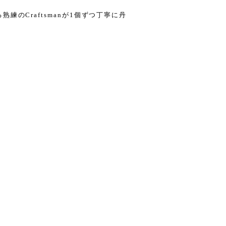
のCraftsmanが1個ずつ丁寧に丹