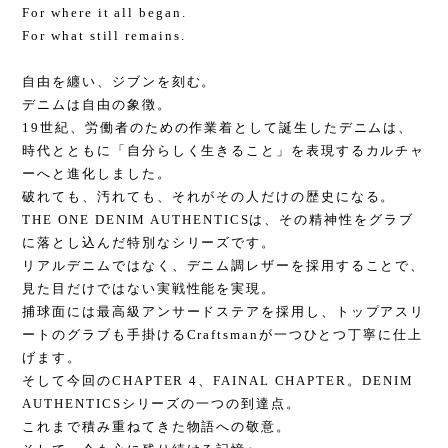
For where it all began.
For what still remains.
自由を纏い、ジブンを刻む。
デニムは自由の象徴。
19世紀、労働者のための作業着として誕生したデニムは、
時代とともに「自分らしく生きること」を表現するカルチャ
ーへと進化しました。
破れても、汚れても、それがその人だけの歴史になる。
THE ONE DENIM AUTHENTICSは、その精神性をグラブ
に落とし込んだ特別なシリーズです。
リアルデニムではなく、デニム調レザーを採用することで、
見た目だけではない実戦性能を実現。
捕球面には最高級アンサードステアを採用し、トップアスリ
ートのグラブも手掛けるCraftsmanが一つひとつ丁寧に仕上
げます。
そして今回のCHAPTER 4、FAINAL CHAPTER。DENIM
AUTHENTICSシリーズの一つの到達点。
これまで積み重ねてきた物語への敬意。