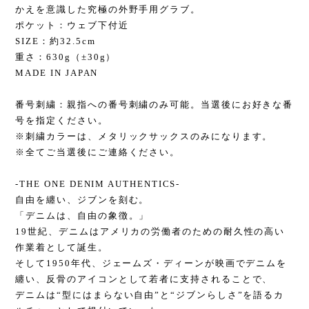
かえを意識した究極の外野手用グラブ。
ポケット：ウェブ下付近
SIZE：約32.5cm
重さ：630g（±30g）
MADE IN JAPAN
番号刺繍：親指への番号刺繍のみ可能。当選後にお好きな番
号を指定ください。
※刺繍カラーは、メタリックサックスのみになります。
※全てご当選後にご連絡ください。
-THE ONE DENIM AUTHENTICS-
自由を纏い、ジブンを刻む。
「デニムは、自由の象徴。」
19世紀、デニムはアメリカの労働者のための耐久性の高い
作業着として誕生。
そして1950年代、ジェームズ・ディーンが映画でデニムを
纏い、反骨のアイコンとして若者に支持されることで、
デニムは“型にはまらない自由”と“ジブンらしさ”を語るカ