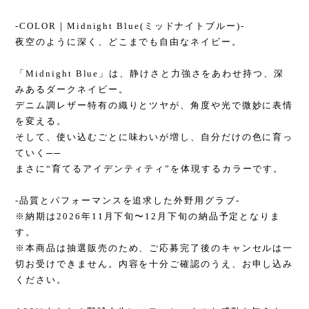
-COLOR｜Midnight Blue(ミッドナイトブルー)-
夜空のように深く、どこまでも自由なネイビー。
「Midnight Blue」は、静けさと力強さをあわせ持つ、深
みあるダークネイビー。
デニム調レザー特有の織りとツヤが、角度や光で微妙に表情
を変える。
そして、使い込むごとに味わいが増し、自分だけの色に育っ
ていく──
まさに“育てるアイデンティティ”を体現するカラーです。
-品質とパフォーマンスを追求した外野用グラブ-
※納期は2026年11月下旬〜12月下旬の納品予定となりま
す。
※本商品は抽選販売のため、ご応募完了後のキャンセルは一
切お受けできません。内容を十分ご確認のうえ、お申し込み
ください。