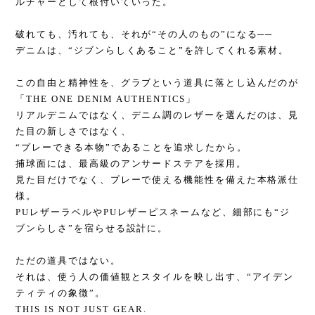
ルチャーとして根付いていった。
破れても、汚れても、それが“その人のもの”になる──
デニムは、“ジブンらしくあること”を許してくれる素材。
この自由と精神性を、グラブという道具に落とし込んだのが
「THE ONE DENIM AUTHENTICS」
リアルデニムではなく、デニム調のレザーを選んだのは、見
た目の新しさではなく、
“プレーできる本物”であることを追求したから。
捕球面には、最高級のアンサードステアを採用。
見た目だけでなく、プレーで使える機能性を備えた本格派仕
様。
PUレザーラベルやPUレザーピスネームなど、細部にも“ジ
ブンらしさ”を宿らせる設計に。
ただの道具ではない。
それは、使う人の価値観とスタイルを映し出す、“アイデン
ティティの象徴”。
THIS IS NOT JUST GEAR.