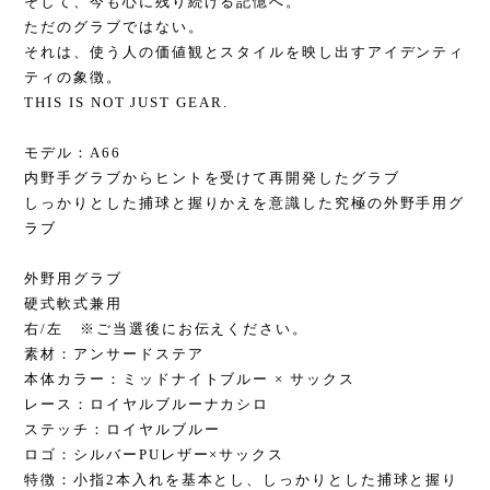
そして、今も心に残り続ける記憶へ。
ただのグラブではない。
それは、使う人の価値観とスタイルを映し出すアイデンティ
ティの象徴。
THIS IS NOT JUST GEAR.
モデル：A66
内野手グラブからヒントを受けて再開発したグラブ
しっかりとした捕球と握りかえを意識した究極の外野手用グ
ラブ
外野用グラブ
硬式軟式兼用
右/左 ※ご当選後にお伝えください。
素材：アンサードステア
本体カラー：ミッドナイトブルー × サックス
レース：ロイヤルブルーナカシロ
ステッチ：ロイヤルブルー
ロゴ：シルバーPUレザー×サックス
特徴：小指2本入れを基本とし、しっかりとした捕球と握り