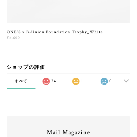
ONE'S × B-Union Foundation Trophy_White
¥6,600
ショップの評価
すべて
34
1
0
Mail Magazine