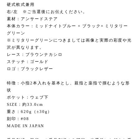
硬式軟式兼用
右/左 ※ご当選後にお伝えください。
素材：アンサードステア
本体カラー：ミッドナイトブルー × ブラック× ミリタリー
グリーン
※ミリタリーグリーンにつきましては画像と実際の彩度や光
沢が異なります。
レース：ブラウンナカシロ
ステッチ：ゴールド
ロゴ：ブラックレザー
特徴：小指2本入れを基本とし、親指と薬指で掴むような形
状
ポケット：ウェブ下
SIZE：約33.0cm
重さ：620g（±30g）
刻印：#08
MADE IN JAPAN