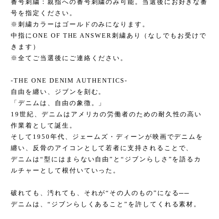
番号刺繍：親指への番号刺繍のみ可能。当選後にお好きな番
号を指定ください。
※刺繍カラーはゴールドのみになります。
中指にONE OF THE ANSWER刺繍あり（なしでもお受けで
きます）
※全てご当選後にご連絡ください。
-THE ONE DENIM AUTHENTICS-
自由を纏い、ジブンを刻む。
「デニムは、自由の象徴。」
19世紀、デニムはアメリカの労働者のための耐久性の高い
作業着として誕生。
そして1950年代、ジェームズ・ディーンが映画でデニムを
纏い、反骨のアイコンとして若者に支持されることで、
デニムは“型にはまらない自由”と“ジブンらしさ”を語るカ
ルチャーとして根付いていった。
破れても、汚れても、それが“その人のもの”になる──
デニムは、“ジブンらしくあること”を許してくれる素材。