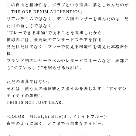
この自由と精神性を、グラブという道具に落とし込んだのが
「THE ONE DENIM AUTHENTICS」
リアルデニムではなく、デニム調のレザーを選んだのは、見
た目の新しさではなく、
“プレーできる本物”であることを追求したから。
捕球面には、最高級のアンサードステアを採用。
見た目だけでなく、プレーで使える機能性を備えた本格派仕
様。
ブランド初のレザーラベルやレザーピスネームなど、細部に
も“ジブンらしさ”を宿らせる設計に。
ただの道具ではない。
それは、使う人の価値観とスタイルを映し出す、“アイデン
ティティの象徴”。
THIS IS NOT JUST GEAR.
-COLOR｜Midnight Blue(ミッドナイトブルー)-
夜空のように深く、どこまでも自由なネイビー。