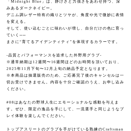
「Midnight Blue」は、静けさと力強さをあわせ持つ、深
みあるダークネイビー。
デニム調レザー特有の織りとツヤが、角度や光で微妙に表情
を変える。
そして、使い込むごとに味わいが増し、自分だけの色に育っ
ていく──
まさに“育てるアイデンティティ”を体現するカラーです。
-品質とパフォーマンスを追求した外野用グラブ-
※通常納期は12週間〜16週間ほどのお時間を頂いており、
2025年11月下旬〜12月上旬の納品予定となります。
※本商品は抽選販売のため、ご応募完了後のキャンセルは一
切お受けできません。内容を十分ご確認のうえ、お申し込み
ください。
#08はあなたの野球人生にエモーショナルな感動を与えま
す。ぜひ、限定の逸品を手にして、一流選手と同じようなプ
レイ体験を楽しんでください。
トップアスリートのグラブを手がけている熟練のCraftsman