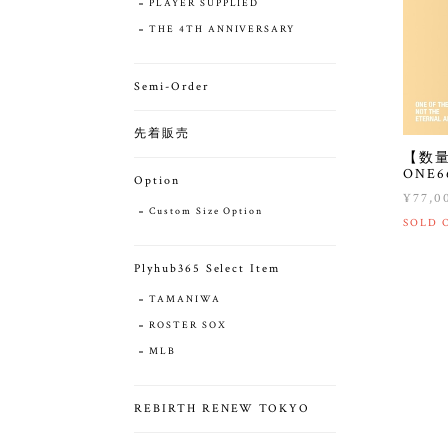
PLAYER SUPPLIED
THE 4TH ANNIVERSARY
Semi-Order
先着販売
【数量
ONE6
Option
¥77,0
Custom Size Option
SOLD 
Plyhub365 Select Item
TAMANIWA
ROSTER SOX
MLB
REBIRTH RENEW TOKYO