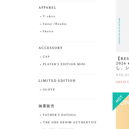
APPAREL
T-shirt
Sweat /Hoodie
Shorts
ACCESSORY
CAP
【RES
2026
PLAYER'S EDITION MINI
し、シ
¥88,0
LIMITED EDITION
SOLD 
GLOVE
抽選販売
FATHER'S DAY2026
THE ONE DENIM AUTHENTICS