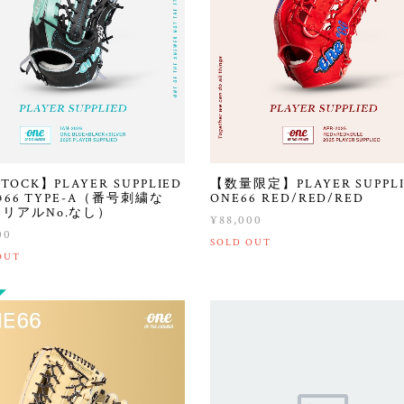
TOCK】PLAYER SUPPLIED
【数量限定】PLAYER SUPPL
 #66 TYPE-A（番号刺繍な
ONE66 RED/RED/RED
リアルNo.なし）
¥88,000
00
SOLD OUT
OUT