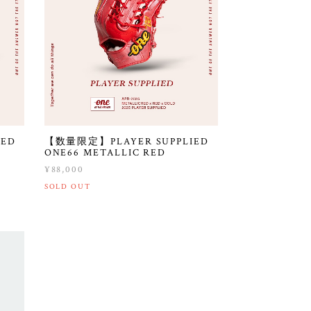
IED
【数量限定】PLAYER SUPPLIED
ONE66 METALLIC RED
¥88,000
SOLD OUT